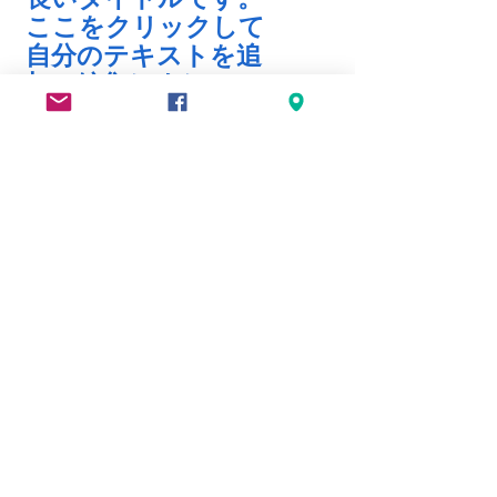
ここをクリックして
自分のテキストを追
加・編集しましょ
う。簡単にできま
す。
一般社団法人
Sango
代表理事 田沼寿美
〒905-1205 沖縄県国頭郡東村慶佐次
718−302