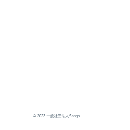
〒905-1205 沖縄県国頭郡東村慶佐次718−302
© 2023 一般社団法人Sango